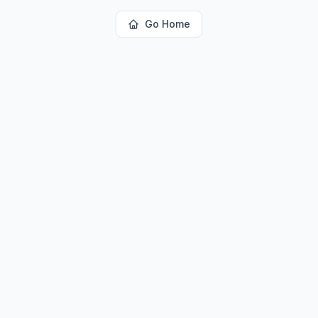
Go Home