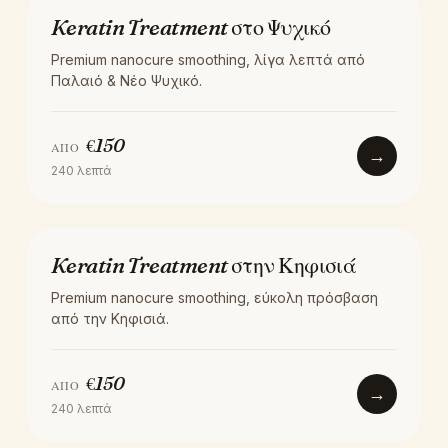
ΘΕΡΑΠΕΊΑ
Keratin Treatment στο Ψυχικό
Premium nanocure smoothing, λίγα λεπτά από
Παλαιό & Νέο Ψυχικό.
€
150
ΑΠΌ
→
240
λεπτά
ΘΕΡΑΠΕΊΑ
Keratin Treatment στην Κηφισιά
Premium nanocure smoothing, εύκολη πρόσβαση
από την Κηφισιά.
€
150
ΑΠΌ
→
240
λεπτά