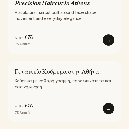
ΚΟΎΡΕΜΑ
Precision Haircut in Athens
A sculptural haircut built around face shape,
movement and everyday elegance.
€
70
ΑΠΌ
→
75
λεπτά
ΚΟΎΡΕΜΑ
Γυναικείο Κούρεμα στην Αθήνα
Κούρεμα με καθαρή γραμμή, προσωπικότητα και
φυσική κίνηση.
€
70
ΑΠΌ
→
75
λεπτά