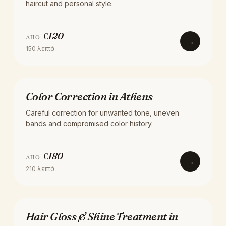
haircut and personal style.
€
120
ΑΠΌ
→
150
λεπτά
ΧΡΏΜΑ
Color Correction in Athens
Careful correction for unwanted tone, uneven
bands and compromised color history.
€
180
ΑΠΌ
→
210
λεπτά
ΧΡΏΜΑ
Hair Gloss & Shine Treatment in