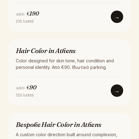
€
190
ΑΠΌ
→
210
λεπτά
ΧΡΏΜΑ
Hair Color in Athens
Color designed for skin tone, hair condition and
personal identity. Από €90. Ιδιωτικό parking.
€
90
ΑΠΌ
→
120
λεπτά
ΧΡΏΜΑ
Bespoke Hair Color in Athens
A custom color direction built around complexion,