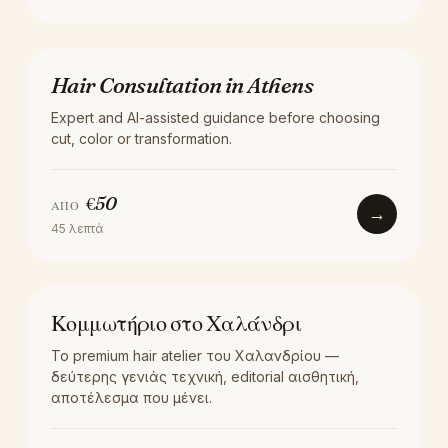
AI HAIR ANALYSIS
Hair Consultation in Athens
Expert and AI-assisted guidance before choosing
cut, color or transformation.
€
50
ΑΠΌ
→
45
λεπτά
LOCATION
Κομμωτήριο στο Χαλάνδρι
Το premium hair atelier του Χαλανδρίου —
δεύτερης γενιάς τεχνική, editorial αισθητική,
αποτέλεσμα που μένει.