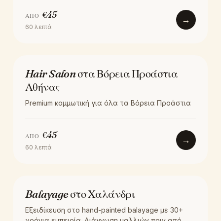
€
45
ΑΠΌ
→
60
λεπτά
LOCATION
Hair Salon στα Βόρεια Προάστια
Αθήνας
Premium κομμωτική για όλα τα Βόρεια Προάστια
€
45
ΑΠΌ
→
60
λεπτά
ΧΡΏΜΑ
Balayage στο Χαλάνδρι
Εξειδίκευση στο hand-painted balayage με 30+
χρόνια εμπειρία. Διάγνωση μαλλιών πριν από