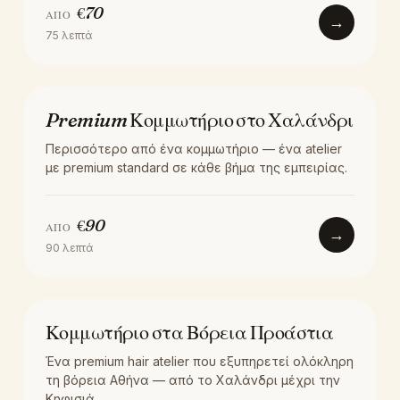
€
70
ΑΠΌ
→
75
λεπτά
LOCATION
Premium Κομμωτήριο στο Χαλάνδρι
Περισσότερο από ένα κομμωτήριο — ένα atelier
με premium standard σε κάθε βήμα της εμπειρίας.
€
90
ΑΠΌ
→
90
λεπτά
LOCATION
Κομμωτήριο στα Βόρεια Προάστια
Ένα premium hair atelier που εξυπηρετεί ολόκληρη
τη βόρεια Αθήνα — από το Χαλάνδρι μέχρι την
Κηφισιά.