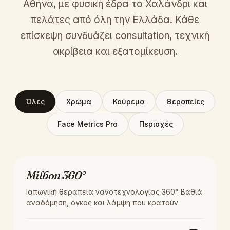
Αθήνα, με φυσική έδρα το Χαλάνδρι και
πελάτες από όλη την Ελλάδα. Κάθε
επίσκεψη συνδυάζει consultation, τεχνική
ακρίβεια και εξατομίκευση.
Όλες
Χρώμα
Κούρεμα
Θεραπείες
Face Metrics Pro
Περιοχές
ΘΕΡΑΠΕΊΑ
Milbon 360°
Ιαπωνική θεραπεία νανοτεχνολογίας 360°. Βαθιά
αναδόμηση, όγκος και λάμψη που κρατούν.