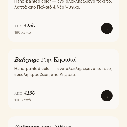
Hand-painted color — ένα ολοκληρωμένο πακέτο,
λεπτά από Παλαιό & Νέο Ψυχικό.
€
150
ΑΠΌ
→
180
λεπτά
ΧΡΏΜΑ
Balayage στην Κηφισιά
Hand-painted color — ένα ολοκληρωμένο πακέτο,
εύκολη πρόσβαση από Κηφισιά.
€
150
ΑΠΌ
→
180
λεπτά
ΧΡΏΜΑ
Balayage στην Αθήνα