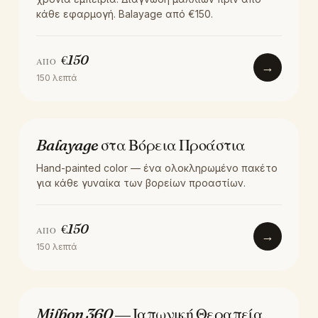
κάθε εφαρμογή. Balayage από €150.
€
150
ΑΠΌ
→
150
λεπτά
ΧΡΏΜΑ
Balayage στα Βόρεια Προάστια
Hand-painted color — ένα ολοκληρωμένο πακέτο
για κάθε γυναίκα των βορείων προαστίων.
€
150
ΑΠΌ
→
150
λεπτά
ΘΕΡΑΠΕΊΑ
Milbon 360 — Ιαπωνική Θεραπεία