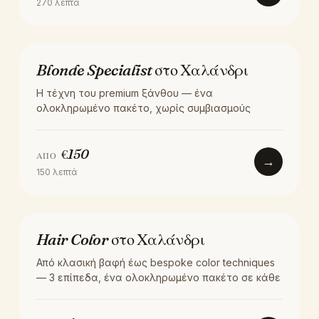
270
λεπτά
ΧΡΏΜΑ
Blonde Specialist στο Χαλάνδρι
Η τέχνη του premium ξάνθου — ένα
ολοκληρωμένο πακέτο, χωρίς συμβιασμούς
€
150
ΑΠΌ
→
150
λεπτά
ΧΡΏΜΑ
Hair Color στο Χαλάνδρι
Από κλασική βαφή έως bespoke color techniques
— 3 επίπεδα, ένα ολοκληρωμένο πακέτο σε κάθε