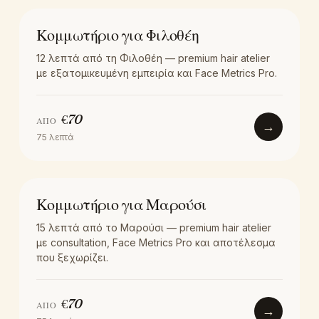
LOCATION
Κομμωτήριο για Φιλοθέη
12 λεπτά από τη Φιλοθέη — premium hair atelier
με εξατομικευμένη εμπειρία και Face Metrics Pro.
€
70
ΑΠΌ
→
75
λεπτά
LOCATION
Κομμωτήριο για Μαρούσι
15 λεπτά από το Μαρούσι — premium hair atelier
με consultation, Face Metrics Pro και αποτέλεσμα
που ξεχωρίζει.
€
70
ΑΠΌ
→