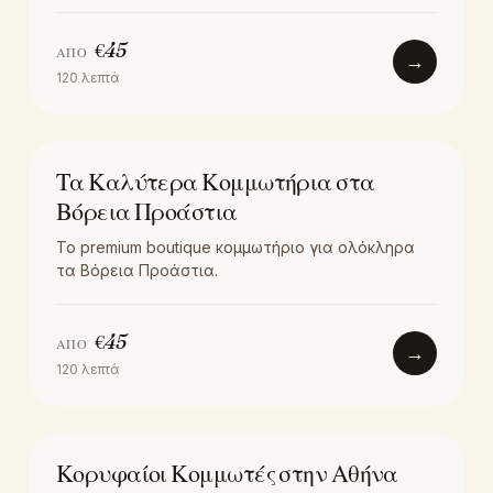
€
45
ΑΠΌ
→
120
λεπτά
LOCATION
Τα Καλύτερα Κομμωτήρια στα
Βόρεια Προάστια
Το premium boutique κομμωτήριο για ολόκληρα
τα Βόρεια Προάστια.
€
45
ΑΠΌ
→
120
λεπτά
LOCATION
Κορυφαίοι Κομμωτές στην Αθήνα