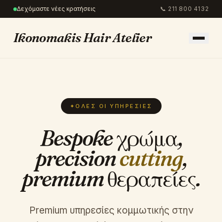
Δεχόμαστε νέες κρατήσεις
📞
211 800 4132
Ikonomakis Hair Atelier
✦
ΌΛΕΣ ΟΙ ΥΠΗΡΕΣΊΕΣ
Bespoke χρώμα,
precision
cutting
,
premium θεραπείες.
Premium υπηρεσίες κομμωτικής στην