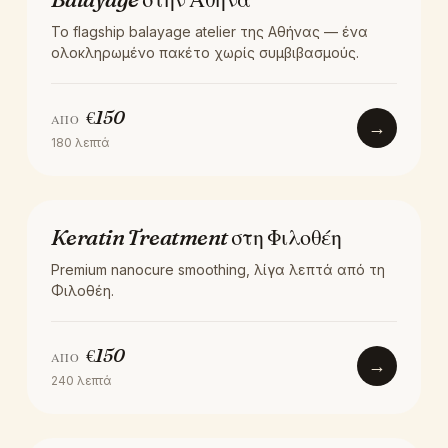
Το flagship balayage atelier της Αθήνας — ένα
ολοκληρωμένο πακέτο χωρίς συμβιβασμούς.
€
150
ΑΠΌ
→
180
λεπτά
ΘΕΡΑΠΕΊΑ
Keratin Treatment στη Φιλοθέη
Premium nanocure smoothing, λίγα λεπτά από τη
Φιλοθέη.
€
150
ΑΠΌ
→
240
λεπτά