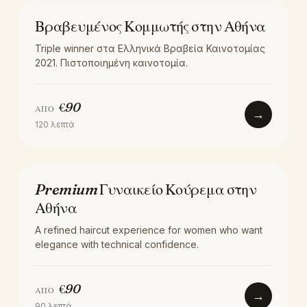
LOCATION
Βραβευμένος Κομμωτής στην Αθήνα
Triple winner στα Ελληνικά Βραβεία Καινοτομίας
2021. Πιστοποιημένη καινοτομία.
€
90
ΑΠΌ
→
120
λεπτά
ΚΟΎΡΕΜΑ
Premium Γυναικείο Κούρεμα στην
Αθήνα
A refined haircut experience for women who want
elegance with technical confidence.
€
90
ΑΠΌ
→
90
λεπτά