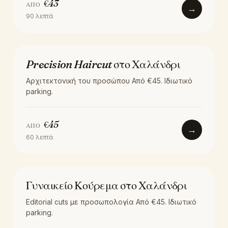
€
43
ΑΠΌ
→
90
λεπτά
ΚΟΎΡΕΜΑ
Precision Haircut στο Χαλάνδρι
Αρχιτεκτονική του προσώπου Από €45. Ιδιωτικό
parking.
€
45
ΑΠΌ
→
60
λεπτά
ΚΟΎΡΕΜΑ
Γυναικείο Κούρεμα στο Χαλάνδρι
Editorial cuts με προσωπολογία Από €45. Ιδιωτικό
parking.