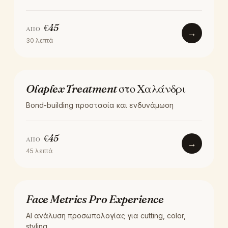
€
45
ΑΠΌ
→
30
λεπτά
ΘΕΡΑΠΕΊΑ
Olaplex Treatment στο Χαλάνδρι
Bond-building προστασία και ενδυνάμωση
€
45
ΑΠΌ
→
45
λεπτά
AI HAIR ANALYSIS
Face Metrics Pro Experience
AI ανάλυση προσωπολογίας για cutting, color,
styling