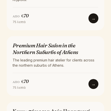
€
70
ΑΠΌ
→
75
λεπτά
LOCATION
Premium Hair Salon in the
Northern Suburbs of Athens
The leading premium hair atelier for clients across
the northern suburbs of Athens.
€
70
ΑΠΌ
→
75
λεπτά
LOCATION