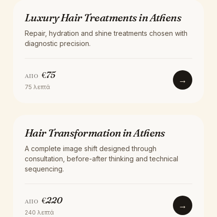
ΘΕΡΑΠΕΊΑ
Luxury Hair Treatments in Athens
Repair, hydration and shine treatments chosen with
diagnostic precision.
€
75
ΑΠΌ
→
75
λεπτά
AI HAIR ANALYSIS
Hair Transformation in Athens
A complete image shift designed through
consultation, before-after thinking and technical
sequencing.
€
220
ΑΠΌ
→
240
λεπτά