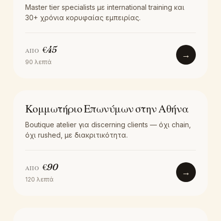
Master tier specialists με international training και
30+ χρόνια κορυφαίας εμπειρίας.
€
45
ΑΠΌ
→
90
λεπτά
LOCATION
Κομμωτήριο Επωνύμων στην Αθήνα
Boutique atelier για discerning clients — όχι chain,
όχι rushed, με διακριτικότητα.
€
90
ΑΠΌ
→
120
λεπτά