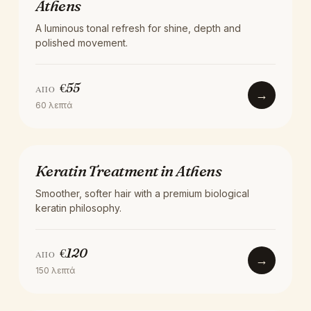
Athens
A luminous tonal refresh for shine, depth and
polished movement.
€
55
ΑΠΌ
→
60
λεπτά
ΘΕΡΑΠΕΊΑ
Keratin Treatment in Athens
Smoother, softer hair with a premium biological
keratin philosophy.
€
120
ΑΠΌ
→
150
λεπτά