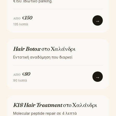
€150. Ιδιωτικό parking.
€
150
ΑΠΌ
→
135
λεπτά
ΘΕΡΑΠΕΊΑ
Hair Botox στο Χαλάνδρι
Εντατική αναδόμηση που διαρκεί
€
80
ΑΠΌ
→
90
λεπτά
ΘΕΡΑΠΕΊΑ
K18 Hair Treatment στο Χαλάνδρι
Molecular peptide repair σε 4 λεπτά