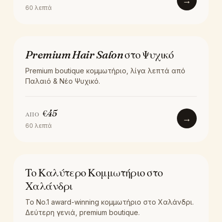
→
60
λεπτά
LOCATION
Premium Hair Salon στο Ψυχικό
Premium boutique κομμωτήριο, λίγα λεπτά από
Παλαιό & Νέο Ψυχικό.
€
45
ΑΠΌ
→
60
λεπτά
LOCATION
Το Καλύτερο Κομμωτήριο στο
Χαλάνδρι
Το No.1 award-winning κομμωτήριο στο Χαλάνδρι.
Δεύτερη γενιά, premium boutique.