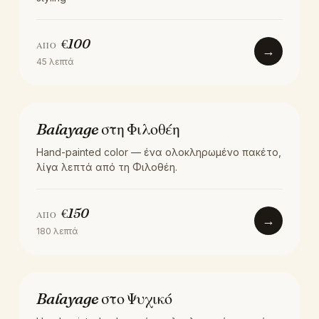
€
100
ΑΠΌ
→
45
λεπτά
ΧΡΏΜΑ
Balayage στη Φιλοθέη
Hand-painted color — ένα ολοκληρωμένο πακέτο,
λίγα λεπτά από τη Φιλοθέη.
€
150
ΑΠΌ
→
180
λεπτά
ΧΡΏΜΑ
Balayage στο Ψυχικό