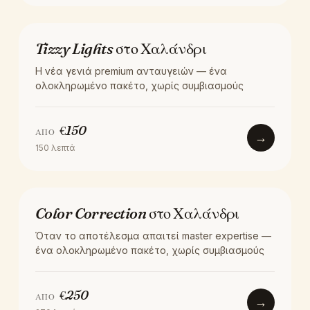
ΧΡΏΜΑ
Tizzy Lights στο Χαλάνδρι
Η νέα γενιά premium ανταυγειών — ένα
ολοκληρωμένο πακέτο, χωρίς συμβιασμούς
€
150
ΑΠΌ
→
150
λεπτά
ΧΡΏΜΑ
Color Correction στο Χαλάνδρι
Όταν το αποτέλεσμα απαιτεί master expertise —
ένα ολοκληρωμένο πακέτο, χωρίς συμβιασμούς
€
250
ΑΠΌ
→