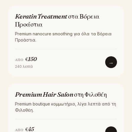
ΘΕΡΑΠΕΊΑ
Keratin Treatment στα Βόρεια
Προάστια
Premium nanocure smoothing για όλα τα Βόρεια
Προάστια.
€
150
ΑΠΌ
→
240
λεπτά
LOCATION
Premium Hair Salon στη Φιλοθέη
Premium boutique κομμωτήριο, λίγα λεπτά από τη
Φιλοθέη.
€
45
ΑΠΌ