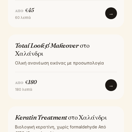
€
45
ΑΠΌ
→
60
λεπτά
ΚΟΎΡΕΜΑ
Total Look & Makeover στο
Χαλάνδρι
Ολική ανανέωση εικόνας με προσωπολογία
€
180
ΑΠΌ
→
180
λεπτά
ΘΕΡΑΠΕΊΑ
Keratin Treatment στο Χαλάνδρι
Βιολογική κερατίνη, χωρίς formaldehyde Από