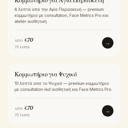
Κομμωτήριο για Αγία Παρασκευή
8 λεπτά από την Αγία Παρασκευή — premium
κομμωτήριο με consultation, Face Metrics Pro και
atelier αισθητική.
€
70
ΑΠΌ
→
75
λεπτά
LOCATION
Κομμωτήριο για Ψυχικό
10 λεπτά από το Ψυχικό — premium κομμωτήριο
με consultation-led αισθητική και Face Metrics Pro.
€
70
ΑΠΌ
→
75
λεπτά