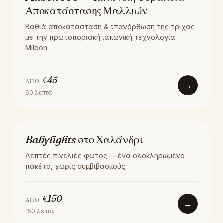
Αποκατάστασης Μαλλιών
Βαθιά αποκατάσταση & επανόρθωση της τρίχας
με την πρωτοποριακή ιαπωνική τεχνολογία
Milbon
€
45
ΑΠΌ
→
60
λεπτά
ΧΡΏΜΑ
Babylights στο Χαλάνδρι
Λεπτές πινελιές φωτός — ένα ολοκληρωμένο
πακέτο, χωρίς συμβιβασμούς
€
150
ΑΠΌ
→
150
λεπτά