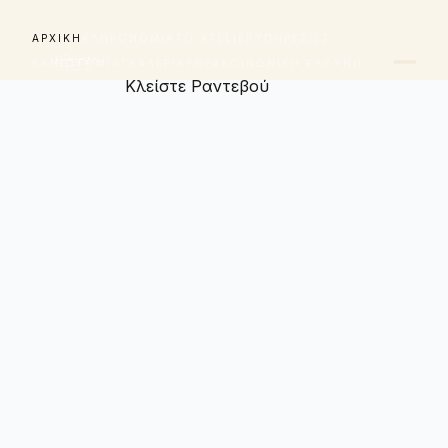
ΑΡΧΙΚΉ
ΚΛΗΡΟΝΟΜΙΆ
ΤΟ ATELIER
ΥΠΗΡΕΣΊΕΣ
ΚΑΙΝΟΤΟΜΊΑ
ΓΚΑΛΕΡΊ
ΆΡΘΡΑ
ΚΟΙΝΩΝΙΚΉ ΕΥΘΎΝΗ
Κλείστε Ραντεβού
ΕΠΙΚΟΙΝΩΝΊΑ