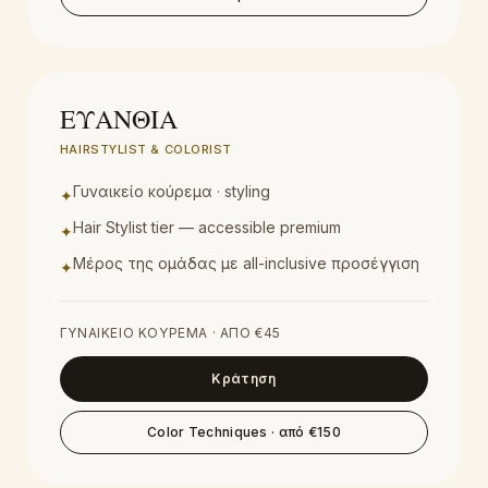
HAIRSTYLIST & COLORIST
ΕΥΑΝΘΙΑ
HAIRSTYLIST & COLORIST
Γυναικείο κούρεμα · styling
✦
Hair Stylist tier — accessible premium
✦
Mέρος της ομάδας με all-inclusive προσέγγιση
✦
ΓΥΝΑΙΚΕΊΟ ΚΟΎΡΕΜΑ
· ΑΠΌ €
45
Κράτηση
Color Techniques
· από €
150
HAIR STYLIST