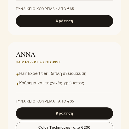
ΓΥΝΑΙΚΕΊΟ ΚΟΎΡΕΜΑ
· ΑΠΌ €
65
Κράτηση
HAIR EXPERT & COLORIST
ΑΝΝΑ
HAIR EXPERT & COLORIST
Hair Expert tier · διπλή εξειδίκευση
✦
Κούρεμα και τεχνικές χρώματος
✦
ΓΥΝΑΙΚΕΊΟ ΚΟΎΡΕΜΑ
· ΑΠΌ €
65
Κράτηση
Color Techniques
· από €
200