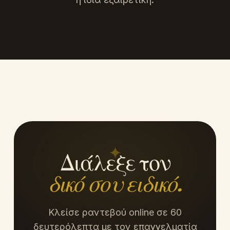
✦
Διάλεξε τον
δικό σου ειδικό.
Κλείσε ραντεβού online σε 60
δευτερόλεπτα με τον επαγγελματία