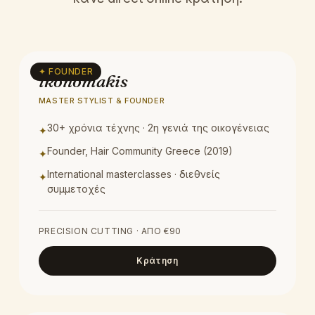
MASTER STYLIST
✦ FOUNDER
ikonomakis
MASTER STYLIST & FOUNDER
30+ χρόνια τέχνης · 2η γενιά της οικογένειας
✦
Founder, Hair Community Greece (2019)
✦
International masterclasses · διεθνείς
✦
συμμετοχές
PRECISION CUTTING
· ΑΠΌ €
90
Κράτηση
MASTER COLOR SPECIALIST