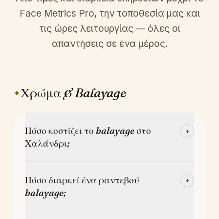
Face Metrics Pro, την τοποθεσία μας και
τις ώρες λειτουργίας — όλες οι
απαντήσεις σε ένα μέρος.
Χρώμα & Balayage
✦
Πόσο κοστίζει το balayage στο
+
Χαλάνδρι;
Το balayage στο Ikonomakis Hair Atelier ξεκινά απ
Το balayage στο Ikonomakis Hair Atelier
Πόσο διαρκεί ένα ραντεβού
+
ξεκινά από €150. Η τελική τιμή εξαρτάται
balayage;
από το μήκος, τη χρωματική αφετηρία και
τον ειδικό που επιλέγετε — Hair Colorist
Το balayage διαρκεί συνήθως 2,5 έως 4 ώρες, ανάλ
Το balayage διαρκεί συνήθως 2,5 έως 4