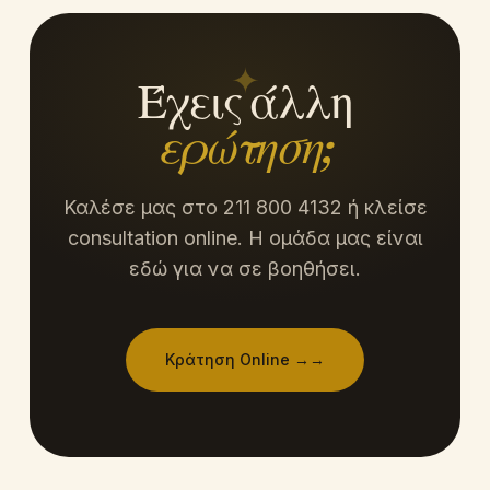
✦
Έχεις άλλη
ερώτηση;
Καλέσε μας στο 211 800 4132 ή κλείσε
consultation online. Η ομάδα μας είναι
εδώ για να σε βοηθήσει.
Κράτηση Online →
→