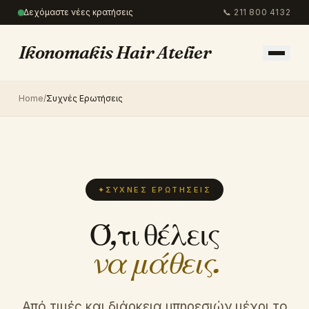
Δεχόμαστε νέες κρατήσεις
📞
211 800 4132
Ikonomakis Hair Atelier
Home
/
Συχνές Ερωτήσεις
✦
ΣΥΧΝΈΣ ΕΡΩΤΉΣΕΙΣ
Ό,τι θέλεις
να μάθεις.
Από τιμές και διάρκεια υπηρεσιών μέχρι το