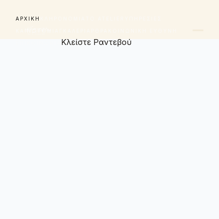
ΑΡΧΙΚΉ
ΚΛΗΡΟΝΟΜΙΆ
ΤΟ ATELIER
ΥΠΗΡΕΣΊΕΣ
ΚΑΙΝΟΤΟΜΊΑ
ΓΚΑΛΕΡΊ
ΆΡΘΡΑ
ΚΟΙΝΩΝΙΚΉ ΕΥΘΎΝΗ
Κλείστε Ραντεβού
ΕΠΙΚΟΙΝΩΝΊΑ