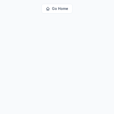
Go Home