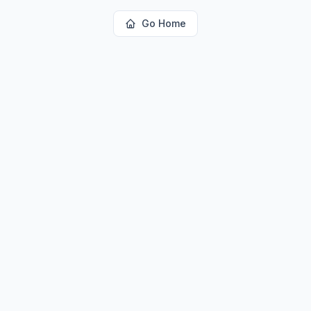
Go Home