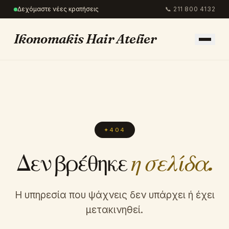
Δεχόμαστε νέες κρατήσεις
📞
211 800 4132
Ikonomakis Hair Atelier
✦
404
Δεν βρέθηκε
η σελίδα.
Η υπηρεσία που ψάχνεις δεν υπάρχει ή έχει
μετακινηθεί.