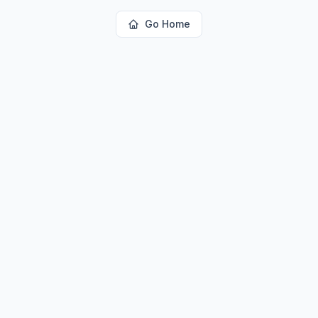
Go Home